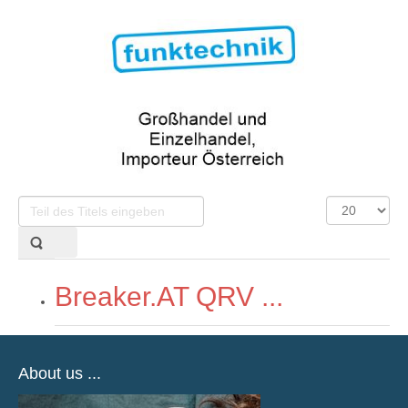
Teil
Anzeige
des
#
Titels
eingeben
Breaker.AT QRV ...
About us ...